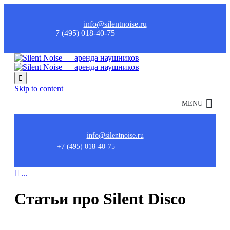
info@silentnoise.ru
+7 (495) 018-40-75

Skip to content
MENU
info@silentnoise.ru
+7 (495) 018-40-75

...
Статьи про Silent Disco